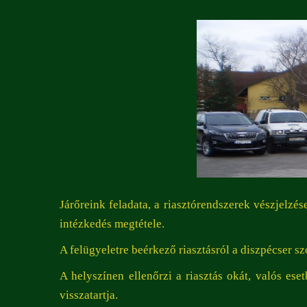
Járőreink feladata, a riasztórendszerek vészjelzés
intézkedés megtétele.
A felügyeletre beérkező riasztásról a diszpécser sz
A helyszínen ellenőrzi a riasztás okát, valós ese
visszatartja.