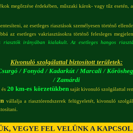
tékok megőrzése érdekében, műszaki károk- vagy tűz esetén, az 
tesíteni, az esetleges riasztások személyesen történő ellenőrzé
bá az esetleges vakriasztásokra történő felesleges megjele
s riasztók irányában kialakult. Az esetleges hangos riaszt
Kivonuló szolgálattal biztosított területek:
 Csurgó / Fonyód / Kadarkút / Marcali / Kőröshegy
/ Zamárdi
20 km-es körzetükben
k és
saját kivonuló szolgálattal r
én
vállalja a riasztórendszerek felügyeletét, kivonuló szolgá
tosítani.
ÜK, VEGYE FEL VELÜNK A KAPCSOL