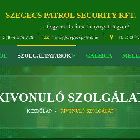
SZEGECS PATROL SECURITY KFT.
... hogy az Ön álma is nyugodt legyen!
36 30 9-029-279
info@szegecspatrol.hu
H. 7500 Na
ŐL
SZOLGÁLTATÁSOK
GALÉRIA
MELL
KIVONULÓ SZOLGÁLA
KEZDŐLAP /
KIVONULÓ SZOLGÁLAT