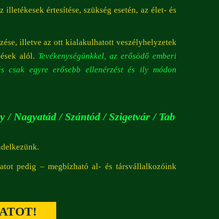
illetékesek értesítése, szükség esetén, az élet- és
se, illetve az ott kialakulhatott veszélyhelyzetek
nések alól.
Tevékenységünkkel, az erősödő emberi
ás csak egyre erősebb ellenérzést és ily módon
 / Nagyatád / Szántód / Szigetvár / Tab
endelkezünk.
latot pedig – megbízható al- és társvállalkozóink
ATOT!