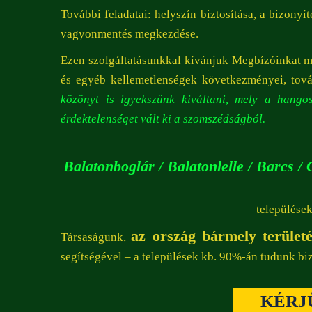
További feladatai: helyszín biztosítása, a bizonyí
vagyonmentés megkezdése.
Ezen szolgáltatásunkkal kívánjuk Megbízóinkat men
és egyéb kellemetlenségek következményei, továb
közönyt is igyekszünk kiváltani, mely a hango
érdektelenséget vált ki a szomszédságból.
Balatonboglár / Balatonlelle / Barcs /
települése
az ország bármely terület
Társaságunk,
segítségével – a települések kb. 90%-án tudunk biz
KÉRJ