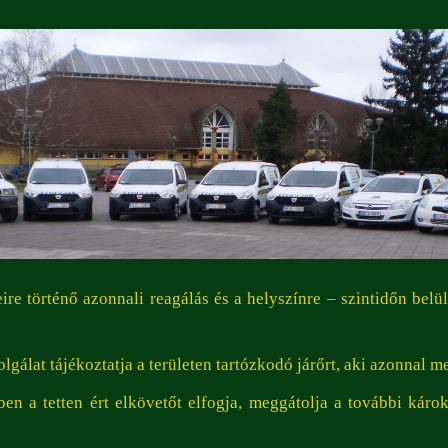
eire történő azonnali reagálás és a helyszínre – szintidőn belül
olgálat tájékoztatja a területen tartózkodó járőrt, aki azonnal
tben a tetten ért elkövetőt elfogja, meggátolja a további kár