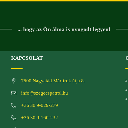
... hogy az Ön álma is nyugodt legyen!
KAPCSOLAT
7500 Nagyatád Mártírok útja 8.
info@szegecspatrol.hu
+36 30 9-029-279
+36 30 9-160-232