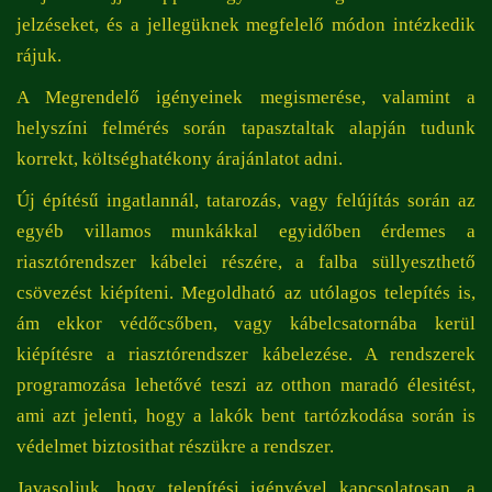
jelzéseket, és a jellegüknek megfelelő módon intézkedik
rájuk.
A Megrendelő igényeinek megismerése, valamint a
helyszíni felmérés során tapasztaltak alapján tudunk
korrekt, költséghatékony árajánlatot adni.
Új építésű ingatlannál, tatarozás, vagy felújítás során az
egyéb villamos munkákkal egyidőben érdemes a
riasztórendszer kábelei részére, a falba süllyeszthető
csövezést kiépíteni. Megoldható az utólagos telepítés is,
ám ekkor védőcsőben, vagy kábelcsatornába kerül
kiépítésre a riasztórendszer kábelezése. A rendszerek
programozása lehetővé teszi az otthon maradó élesitést,
ami azt jelenti, hogy a lakók bent tartózkodása során is
védelmet biztosithat részükre a rendszer.
Javasoljuk, hogy telepítési igényével kapcsolatosan, a