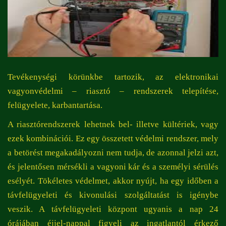
Tevékenységi körünkbe tartozik, az elektronikai
vagyonvédelmi – riasztó – rendszerek telepítése,
felügyelete, karbantartása.
A riasztórendszerek lehetnek bel- illetve kültériek, vagy
ezek kombinációi. Ez egy összetett védelmi rendszer, mely
a betörést megakadályozni nem tudja, de azonnal jelzi azt,
és jelentősen mérsékli a vagyoni kár és a személyi sérülés
esélyét. Tökéletes védelmet, akkor nyújt, ha egy időben a
távfelügyeleti és kivonulási szolgáltatást is igénybe
veszik. A távfelügyeleti központ ugyanis a nap 24
órájában éjjel-nappal figyeli az ingatlantól érkező