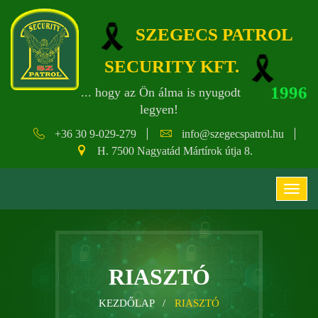
SZEGECS PATROL
SECURITY KFT.
1996
... hogy az Ön álma is nyugodt
legyen!
+36 30 9-029-279
info@szegecspatrol.hu
H. 7500 Nagyatád Mártírok útja 8.
RIASZTÓ
KEZDŐLAP /
RIASZTÓ